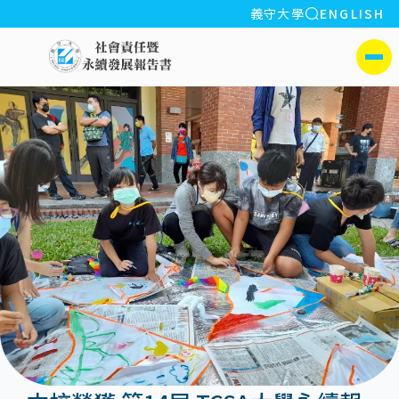
全站搜索
義守大學
ENGLISH
:::
義守大學社會責任暨永續發
側選單